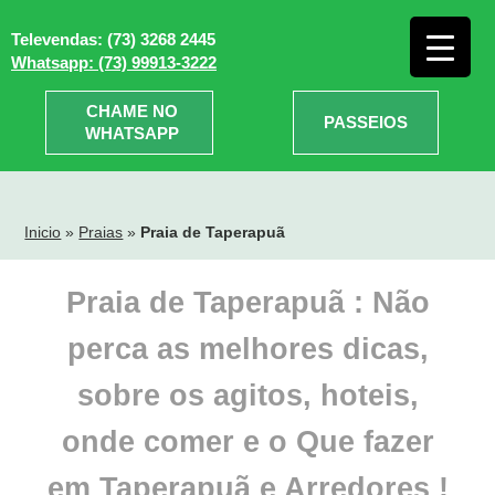
Televendas: (73) 3268 2445
Whatsapp: (73) 99913-3222
CHAME NO
PASSEIOS
WHATSAPP
Inicio
»
Praias
»
Praia de Taperapuã
Praia de Taperapuã : Não
perca as melhores dicas,
sobre os agitos, hoteis,
onde comer e o Que fazer
em Taperapuã e Arredores !