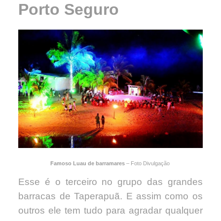
Porto Seguro
Famoso Luau de barramares
– Foto Divulgação
Esse é o terceiro no grupo das grandes
barracas de Taperapuã. E assim como os
outros ele tem tudo para agradar qualquer