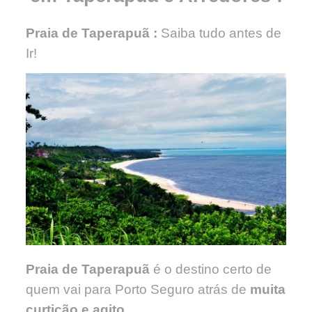
Praia de Taperapuã :
Saiba tudo antes de
Ir!
Praia de Taperapuã
é o destino certo de
quem vai para Porto Seguro atrás de
muita
curtição e agito.