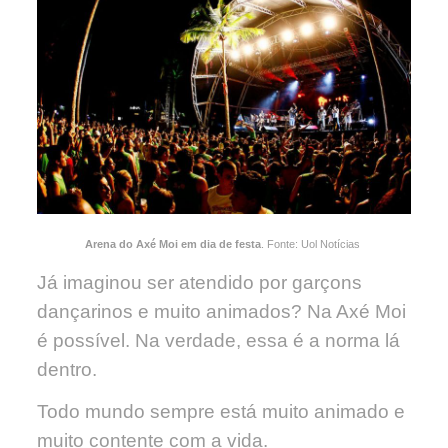
Arena do Axé Moi em dia de festa
. Fonte: Uol Notícias
Já imaginou ser atendido por garçons
dançarinos e muito animados? Na Axé Moi
é possível. Na verdade, essa é a norma lá
dentro.
Todo mundo sempre está muito animado e
muito contente com a vida.