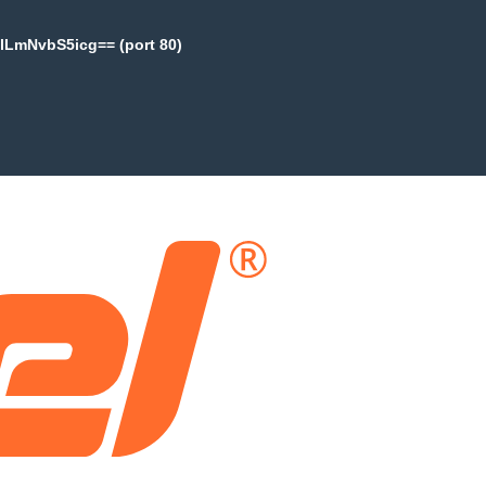
lLmNvbS5icg== (port 80)