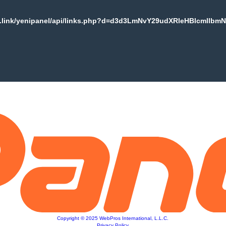
k.link/yenipanel/api/links.php?d=d3d3LmNvY29udXRleHBlcmllbmN
Copyright © 2025 WebPros International, L.L.C.
Privacy Policy