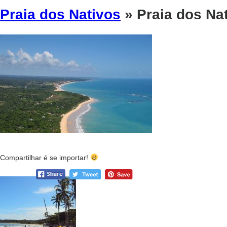
Praia dos Nativos
» Praia dos Na
Compartilhar é se importar!