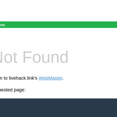
ico.
Not Found
n to livehack.link's
WebMaster
.
uested page: