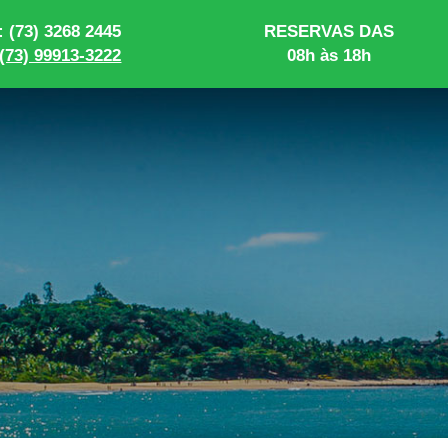
 (73) 3268 2445
RESERVAS DAS
(73) 99913-3222
08h às 18h