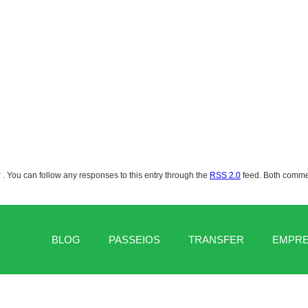
r . You can follow any responses to this entry through the
RSS 2.0
feed. Both commen
BLOG
PASSEIOS
TRANSFER
EMPR