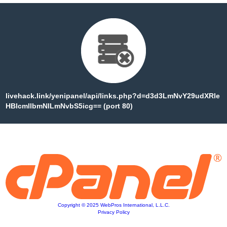
livehack.link/yenipanel/api/links.php?d=d3d3LmNvY29udXRle
HBlcmllbmNlLmNvbS5icg== (port 80)
Copyright © 2025 WebPros International, L.L.C.
Privacy Policy