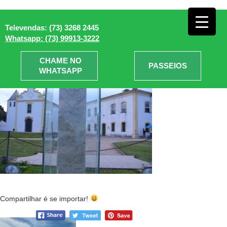
Porto Seguro em Julho
»
Televendas: (73) 3268 2445
Primeira_vila_Porto_Seguro
Whatsapp: (73) 99913-3222
CHAME NO
PASSEIOS
WHATSAPP
Compartilhar é se importar!