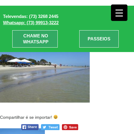
Santa Cruz Cabrália
» Praia
Televendas: (73) 3268 2445
COroa Vermelha
Whatsapp: (73) 99913-3222
CHAME NO
PASSEIOS
WHATSAPP
Compartilhar é se importar!