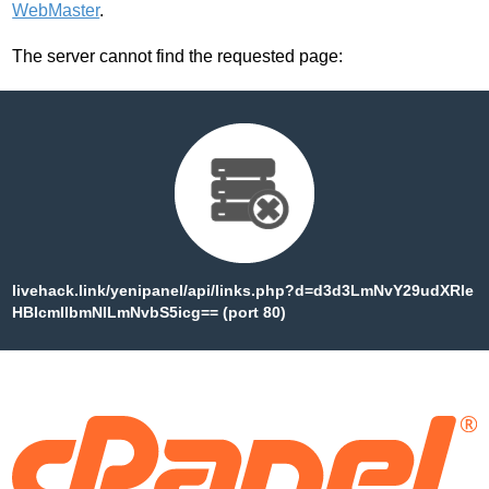
WebMaster
.
The server cannot find the requested page:
livehack.link/yenipanel/api/links.php?d=d3d3LmNvY29udXRle
HBlcmllbmNlLmNvbS5icg== (port 80)