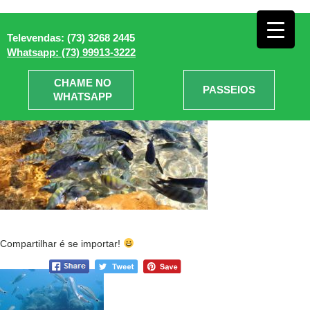
Recife de Fora
» Recife de Fora
Televendas: (73) 3268 2445
Whatsapp: (73) 99913-3222
CHAME NO
PASSEIOS
WHATSAPP
Compartilhar é se importar!