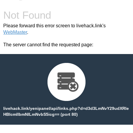
Not Found
Please forward this error screen to livehack.link's
WebMaster
.
The server cannot find the requested page:
livehack.link/yenipanel/api/links.php?d=d3d3LmNvY29udXRle
HBlcmllbmNlLmNvbS5icg== (port 80)