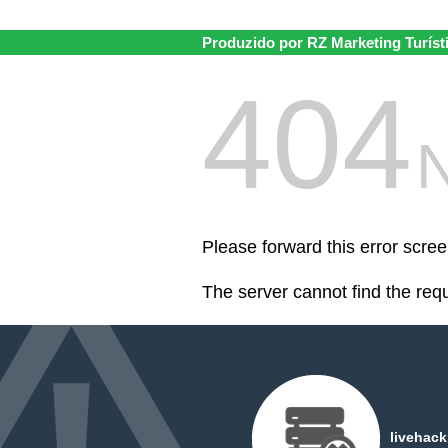
Produzido por RZ Marketing Turíst
404
Please forward this error scree
The server cannot find the req
livehac