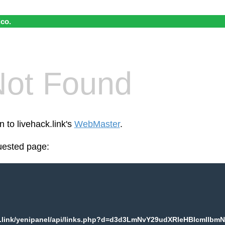
ico.
Not Found
n to livehack.link's
WebMaster
.
uested page:
k.link/yenipanel/api/links.php?d=d3d3LmNvY29udXRleHBlcmllbmN