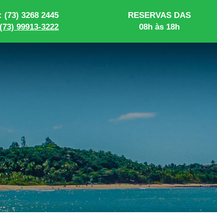
 (73) 3268 2445
RESERVAS DAS
(73) 99913-3222
08h às 18h