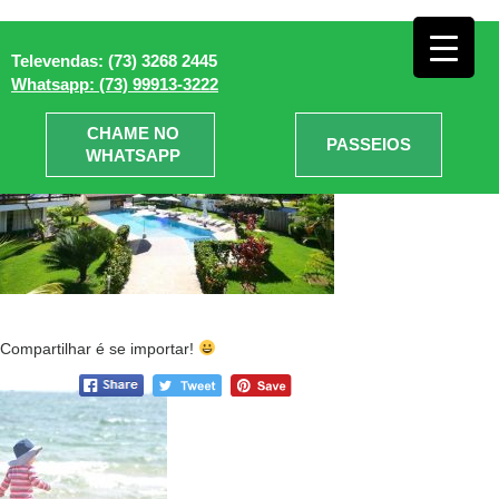
Praia do Mutá
» Village Mutá
Televendas: (73) 3268 2445
Whatsapp: (73) 99913-3222
CHAME NO
PASSEIOS
WHATSAPP
Compartilhar é se importar!