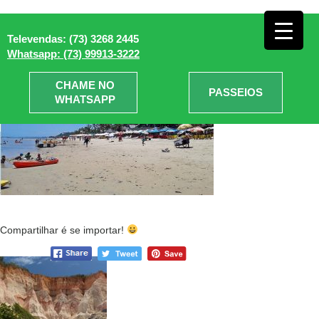
Praia da Pitinga
» Praia da
Televendas: (73) 3268 2445
Pitinga
Whatsapp: (73) 99913-3222
CHAME NO
PASSEIOS
WHATSAPP
Compartilhar é se importar!