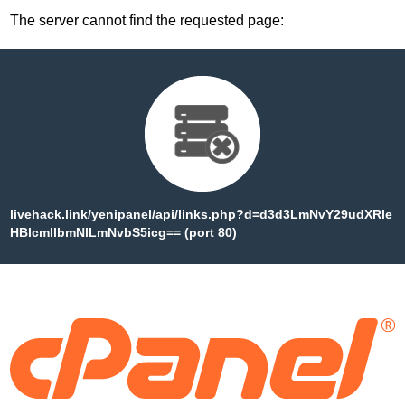
The server cannot find the requested page:
livehack.link/yenipanel/api/links.php?d=d3d3LmNvY29udXRle
HBlcmllbmNlLmNvbS5icg== (port 80)