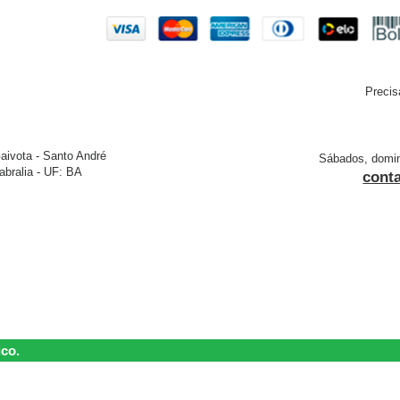
Precis
aivota - Santo André
Sábados, doming
bralia - UF: BA
cont
ico.