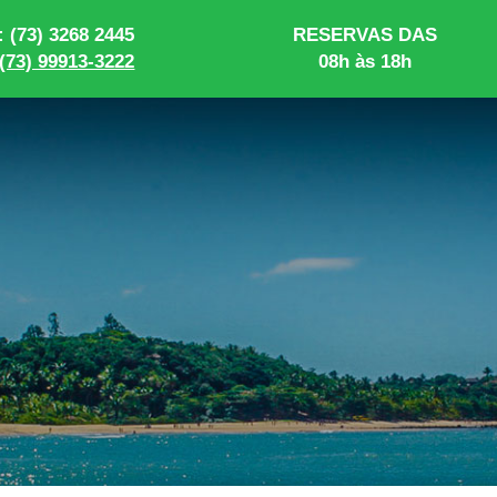
 (73) 3268 2445
RESERVAS DAS
(73) 99913-3222
08h às 18h