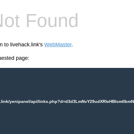
Not Found
n to livehack.link's
WebMaster
.
uested page:
k.link/yenipanel/api/links.php?d=d3d3LmNvY29udXRleHBlcmllbmN