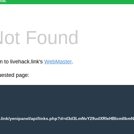
ico.
Not Found
n to livehack.link's
WebMaster
.
uested page:
k.link/yenipanel/api/links.php?d=d3d3LmNvY29udXRleHBlcmllbmN