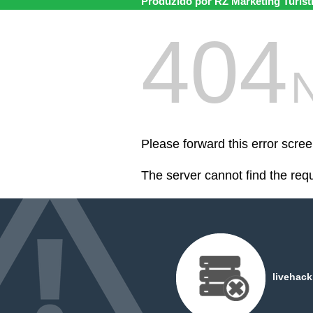
Produzido por RZ Marketing Turíst
404
Please forward this error scree
The server cannot find the req
livehac