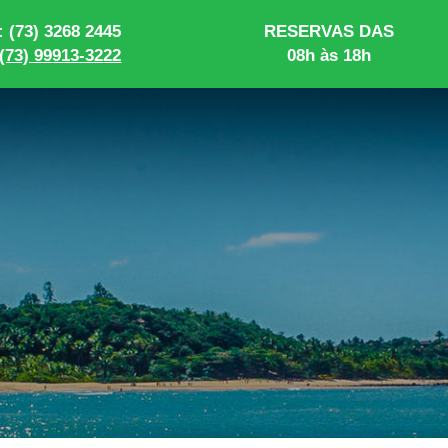
 (73) 3268 2445
RESERVAS DAS
(73) 99913-3222
08h às 18h