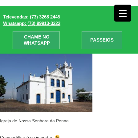
Centro histórico de Porto Seguro
Televendas: (73) 3268 2445
» Igreja de Nossa Senhora da
Whatsapp: (73) 99913-3222
Penna
CHAME NO
PASSEIOS
WHATSAPP
Igreja de Nossa Senhora da Penna
Compartilhar é se importar!