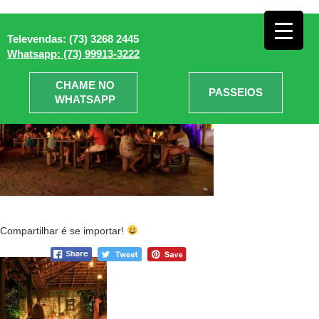
Caraíva
» Restaurante Caraiva
Televendas: (73) 3268 2445
Whatsapp: (73) 99913-3222
CHAME NO
PASSEIOS
WHATSAPP
Compartilhar é se importar!