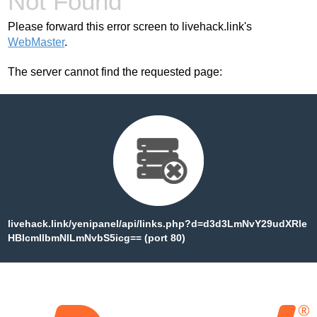
Not Found
Please forward this error screen to livehack.link's
WebMaster
.
The server cannot find the requested page:
livehack.link/yenipanel/api/links.php?d=d3d3LmNvY29udXRle
HBlcmllbmNlLmNvbS5icg== (port 80)