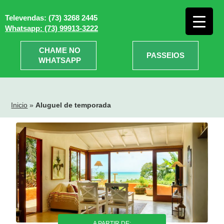
Televendas: (73) 3268 2445
Whatsapp: (73) 99913-3222
CHAME NO
PASSEIOS
WHATSAPP
Inicio
»
Aluguel de temporada
A PARTIR DE: